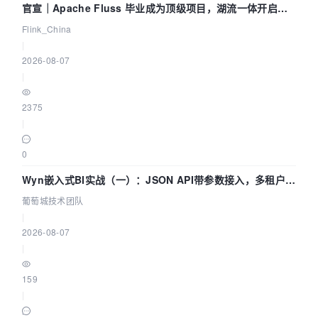
官宣｜Apache Fluss 毕业成为顶级项目，湖流一体开启
Agentic Lake 全面实时化时代
Flink_China
|
2026-08-07
|
2375
|
0
Wyn嵌入式BI实战（一）：JSON API带参数接入，多租户数
据源配置指南 | 葡萄城技术团队
葡萄城技术团队
|
2026-08-07
|
159
|