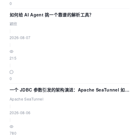
0
如何给 AI Agent 挑一个靠谱的解析工具？
颖欣
|
2026-08-07
|
215
|
0
一个 JDBC 参数引发的架构演进：Apache SeaTunnel 如何
解决数据同步中的“定时 Flush”难题
Apache SeaTunnel
|
2026-08-06
|
780