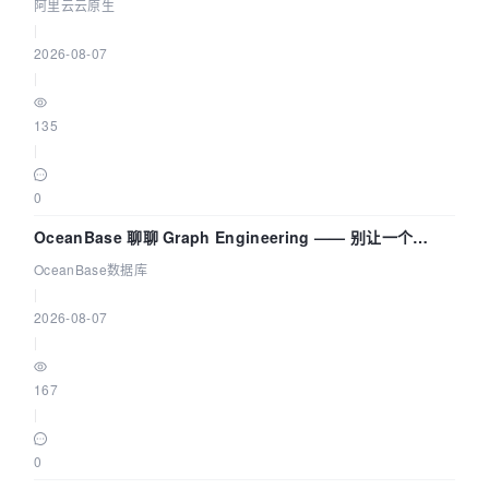
拓扑可视化构建 AI 流量治理底座
阿里云云原生
                    content += value + 
","
;

|
                } 
else
 {

2026-08-07
                    content += 
"'',"
;

|
                }

            }

135
        }

|
// 去除末尾的，
        content = content.substring(
0
, 
0
content.length() - 
1
);

OceanBase 聊聊 Graph Engineering —— 别让一个
return
 content;

Agent 既当运动员又
OceanBase数据库
|
2026-08-07
|
167
|
0