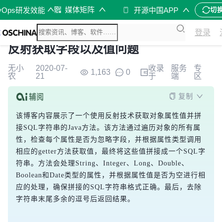
媒体矩阵
vOps研发效能
开源中国APP
切
登录
反射获取字段以及值问题
无小
2020-07-
收录
服务
专
1,163
0
农
21
于
端
区
复制
该博客内容展示了一个使用反射技术获取对象属性值并拼
接SQL字符串的Java方法。该方法通过遍历对象的所有属
性，检查每个属性是否为忽略字段，并根据属性类型调用
相应的getter方法获取值，最终将这些值拼接成一个SQL字
符串。方法会处理String、Integer、Long、Double、
Boolean和Date类型的属性，并根据属性值是否为空进行相
应的处理，确保拼接的SQL字符串格式正确。最后，去除
字符串末尾多余的逗号后返回结果。