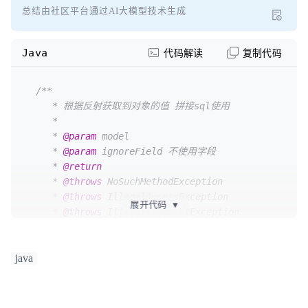
总结由社区平台通过AI大模型技术生成
Java
代码解读
复制代码
/**

     * 根据反射获取到对象的值 拼接sql使用

     *

     * 
@param
 model

     * 
@param
 ignoreField 不使用字段

     * 
@return
     * 
@throws
 NoSuchMethodException

     * 
@throws
 IllegalAccessException

展开代码
▼
     * 
@throws
 IllegalArgumentException

     * 
@throws
 InvocationTargetException

     */
public
static
 String 
Reflect
(Object model, 
java
String[] ignoreField)
throws
 NoSuchMethodException, 
IllegalAccessException, 