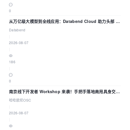
for
 (String ignore : ignoreField) {

if
0
(ignore.equalsIgnoreCase(name)) {

从万亿级大模型到全线应用：Databend Cloud 助力头部 AI
                    isIgnore = 
true
;

break
;

企业构建全链路 Trace 数据管道
Databend
                }

|
            }

2026-08-07
if
 (isIgnore) {

|
continue
;

            }

186
if
 (type.equals(
"class 
|
java.lang.String"
)) {

// "，后面跟类名
0
Method
m
=
南京线下开发者 Workshop 来袭！手把手落地商用具身交互
model.getClass().getMethod(
"get"
 + name);

String
value
=
 (String) 
智能 Agent 应用
哈哈欧尼OSC
m.invoke(model);

|
// 调用getter方法获取属性值
2026-08-07
if
 (value != 
null
) {

|
                    content += 
"'"
 + value + 
"',"
;
