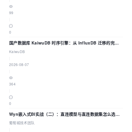
Long
value
=
 (Long) 
m.invoke(model);

99
if
 (value != 
null
) {

|
                    content += value + 
","
;

                } 
else
 {

0
                    content += 
"'',"
;

国产数据库 KaiwuDB 时序引擎：从 InfluxDB 迁移的完整
                }

            }

技术路径
KaiwuDB
if
 (type.equals(
"class 
|
java.lang.Double"
)) {

2026-08-07
Method
m
=
|
model.getClass().getMethod(
"get"
 + name);

Double
value
=
 (Double) 
364
m.invoke(model);

|
if
 (value != 
null
) {

                    content += value + 
","
;

0
                } 
else
 {

Wyn嵌入式BI实战（二）：直连模型与直连数据集怎么选，
                    content += 
"'',"
;

                }

参数为什么不生效？| 葡萄城技术团队
葡萄城技术团队
            }

|