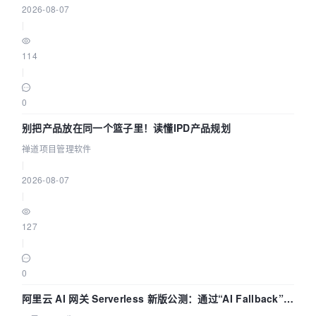
if
 (type.equals(
"class 
2026-08-07
java.lang.Boolean"
)) {

|
Method
m
=
model.getClass().getMethod(
"get"
 + name);

114
Boolean
value
=
 (Boolean) 
|
m.invoke(model);

if
 (value != 
null
) {

0
String
cc
=
 value == 
true
 ? 
别把产品放在同一个篮子里！读懂IPD产品规划
"1"
 : 
"0"
;

                    content += cc + 
','
;

禅道项目管理软件
                } 
else
 {

|
                    content += 
"'',"
;

2026-08-07
                }

|
            }

if
 (type.equals(
"class 
127
java.util.Date"
)) {

|
Method
m
=
model.getClass().getMethod(
"get"
 + name);

0
Date
value
=
 (Date) 
阿里云 AI 网关 Serverless 新版公测：通过“AI Fallback”与
m.invoke(model);

if
 (value != 
null
) {
