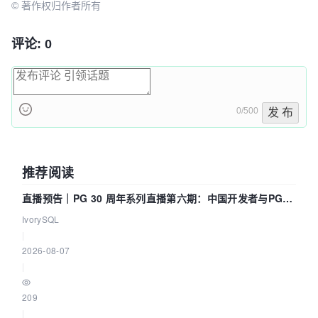
© 著作权归作者所有
IllegalArgumentException, 
InvocationTargetException {

// 获取实体类的所有属性，返回Field数组
评论: 0
        Field[] field = 
model.getClass().getDeclaredFields();

String
content
=
""
;

// 遍历所有属性
0/500
发 布
for
 (
int
j
=
0
; j < field.length; j++) 
{

// 获取属性的名字
String
name
=
 field[j].getName();

推荐阅读
// 将属性的首字符大写，方便构造get，
直播预告｜PG 30 周年系列直播第六期：中国开发者与PG内
set方法
            name = name.substring(
0
, 
核——我们改得动吗？我们贡献了什么？
IvorySQL
1
).toUpperCase() + name.substring(
1
);

|
// 获取属性的类型
2026-08-07
String
type
=
|
field[j].getGenericType().toString();

// 如果type是类类型，则前面包含"class
209
boolean
isIgnore
=
false
;

|