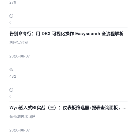
279
                } 
else
 {

|
                    content += 
"'',"
;

                }

0
            }

告别命令行：用 DBX 可视化操作 Easysearch 全流程解析
if
 (type.equals(
"class 
java.lang.Integer"
)) {

极限实验室
Method
m
=
|
model.getClass().getMethod(
"get"
 + name);

2026-08-07
Integer
value
=
 (Integer) 
|
m.invoke(model);

if
 (value != 
null
) {

432
                    content += value + 
","
;

|
                } 
else
 {

                    content += 
"'',"
;

0
                }

Wyn嵌入式BI实战（三）：仪表板筛选器+报表查询面板，参
            }

if
 (type.equals(
"class 
数联动全闭环
葡萄城技术团队
java.lang.Long"
)) {

|
Method
m
=
2026-08-07
model.getClass().getMethod(
"get"
 + name);

|