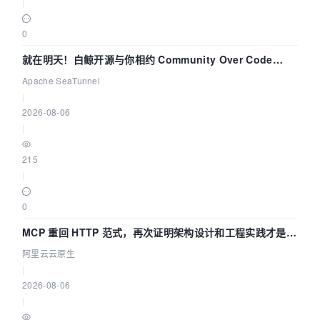
|
0
就在明天！白鲸开源与你相约 Community Over Code
Asia 2026 主题演讲！
Apache SeaTunnel
|
2026-08-06
|
215
|
0
MCP 重回 HTTP 范式，再次证明架构设计和工程实践才是稀
缺资源
阿里云云原生
|
2026-08-06
|