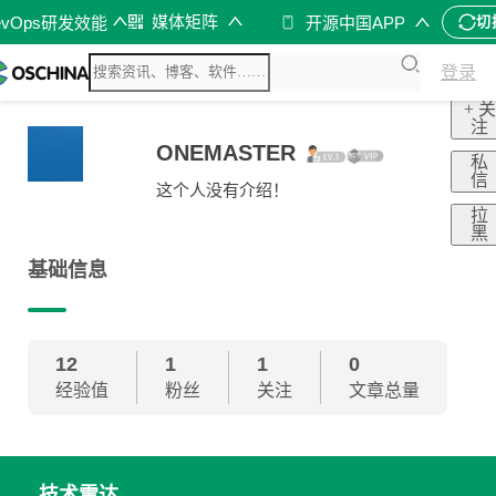
媒体矩阵
evOps研发效能
开源中国APP
切
登录
+ 关
注
ONEMASTER
私
信
这个人没有介绍！
拉
黑
基础信息
12
1
1
0
经验值
粉丝
关注
文章总量
技术雷达