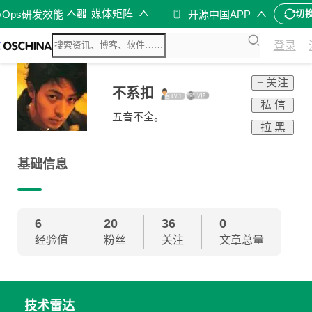
媒体矩阵
vOps研发效能
开源中国APP
切
登录
+ 关注
不系扣
私 信
五音不全。
拉 黑
基础信息
6
20
36
0
经验值
粉丝
关注
文章总量
技术雷达