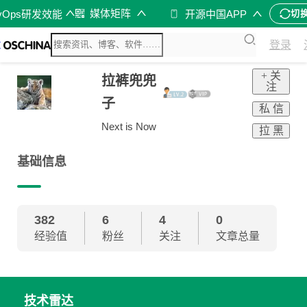
媒体矩阵
vOps研发效能
开源中国APP
切
登录
+ 关
拉裤兜兜
注
子
私 信
Next is Now
拉 黑
基础信息
382
6
4
0
经验值
粉丝
关注
文章总量
技术雷达