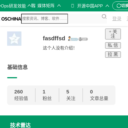
媒体矩阵
vOps研发效能
开源中国APP
切
登录
+ 关
注
fasdffsd
私 信
这个人没有介绍！
拉 黑
基础信息
260
1
5
0
经验值
粉丝
关注
文章总量
技术雷达