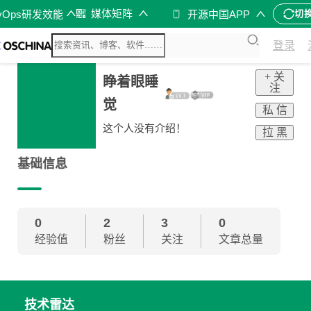
媒体矩阵
vOps研发效能
开源中国APP
切
登录
+ 关
睁着眼睡
注
觉
私 信
这个人没有介绍！
拉 黑
基础信息
0
2
3
0
经验值
粉丝
关注
文章总量
技术雷达