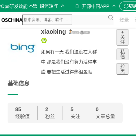
媒体矩阵
vOps研发效能
开源中国APP
切
登录
xiaobing
+
关
注
私
如果有一天 我们湮没在人群
信
中 那是我们没有努力活得丰
拉
黑
盛 要把生活过得热泪盈眶
基础信息
85
2
5
0
经验值
粉丝
关注
文章总量