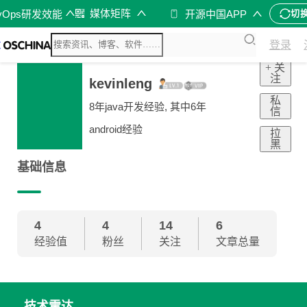
媒体矩阵
vOps研发效能
开源中国APP
切
登录
+ 关
注
kevinleng
私
8年java开发经验, 其中6年
信
android经验
拉
黑
基础信息
4
4
14
6
经验值
粉丝
关注
文章总量
技术雷达