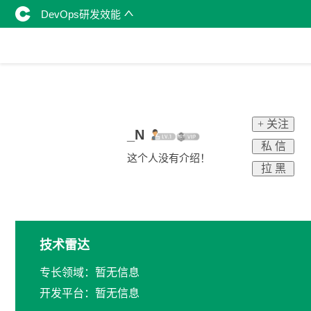
DevOps研发效能
+ 关注
_N
私 信
这个人没有介绍！
拉 黑
技术雷达
专长领域：暂无信息
开发平台：暂无信息