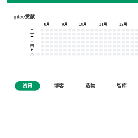
gitee贡献
资讯
博客
造物
智库