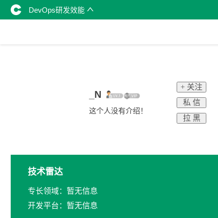
DevOps研发效能
+ 关注
_N
私 信
这个人没有介绍！
拉 黑
技术雷达
专长领域：暂无信息
开发平台：暂无信息