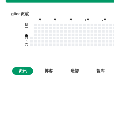
gitee贡献
资讯
博客
造物
智库