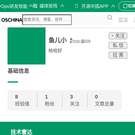
媒体矩阵
vOps研发效能
开源中国APP
切
登录
+ 关注
鱼儿小
私 信
哈哈好
拉 黑
基础信息
8
1
3
0
经验值
粉丝
关注
文章总量
技术雷达