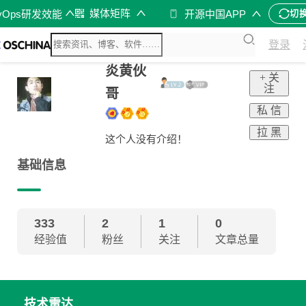
媒体矩阵
vOps研发效能
开源中国APP
切
登录
炎黄伙
+ 关
注
哥
私 信
拉 黑
这个人没有介绍！
基础信息
333
2
1
0
经验值
粉丝
关注
文章总量
技术雷达