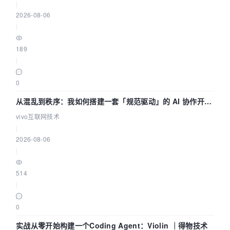
|
2026-08-06
|
189
|
0
从混乱到秩序：我如何搭建一套「规范驱动」的 AI 协作开发
体系
vivo互联网技术
|
2026-08-06
|
514
|
0
实战从零开始构建一个Coding Agent：Violin ｜得物技术