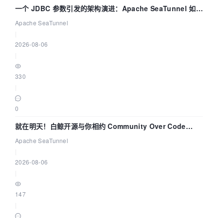
一个 JDBC 参数引发的架构演进：Apache SeaTunnel 如何
解决数据同步中的“定时 Flush”难题
Apache SeaTunnel
|
2026-08-06
|
330
|
0
就在明天！白鲸开源与你相约 Community Over Code
Asia 2026 主题演讲！
Apache SeaTunnel
|
2026-08-06
|
147
|