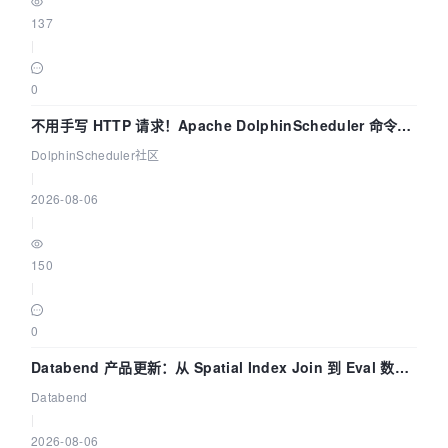
137
|
0
不用手写 HTTP 请求！Apache DolphinScheduler 命令行
dsctl 两分钟上手
DolphinScheduler社区
|
2026-08-06
|
150
|
0
Databend 产品更新：从 Spatial Index Join 到 Eval 数据
管道
Databend
|
2026-08-06