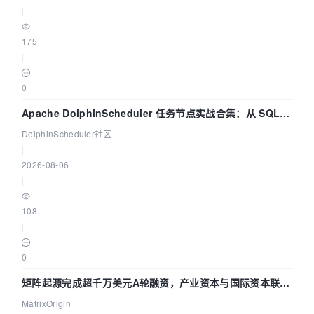
|
175
|
0
Apache DolphinScheduler 任务节点实战合集：从 SQL、
DataX 到 Spark、Flink 一次配置全打通
DolphinScheduler社区
|
2026-08-06
|
108
|
0
矩阵起源完成超千万美元A轮融资，产业资本与国际资本联手
押注企业级AI基础设施赛道
MatrixOrigin