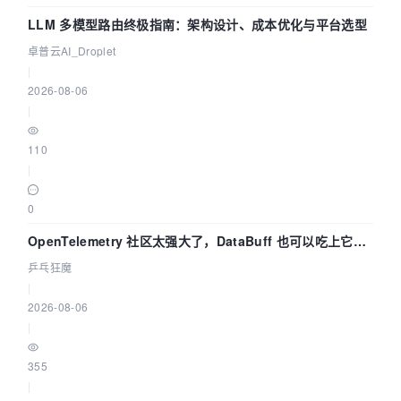
LLM 多模型路由终极指南：架构设计、成本优化与平台选型
卓普云AI_Droplet
|
2026-08-06
|
110
|
0
OpenTelemetry 社区太强大了，DataBuff 也可以吃上它的
eBPF 链路了
乒乓狂魔
|
2026-08-06
|
355
|