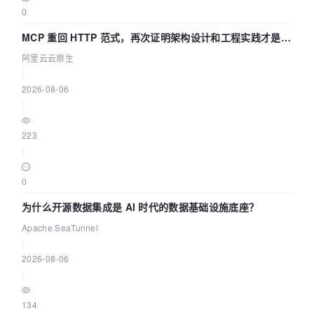
0
MCP 重回 HTTP 范式，再次证明架构设计和工程实践才是稀
缺资源
阿里云云原生
|
2026-08-06
|
223
|
0
为什么开源数据集成是 AI 时代的数据基础设施底座？
Apache SeaTunnel
|
2026-08-06
|
134