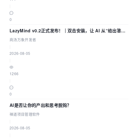
|
0
LazyMind v0.2正式发布！｜双击安装，让 AI 从“给出答案”
走到“完成交付”
商汤万象开发者
|
2026-08-05
|
1266
|
0
AI是否让你的产出和思考脱钩？
禅道项目管理软件
|
2026-08-05
|