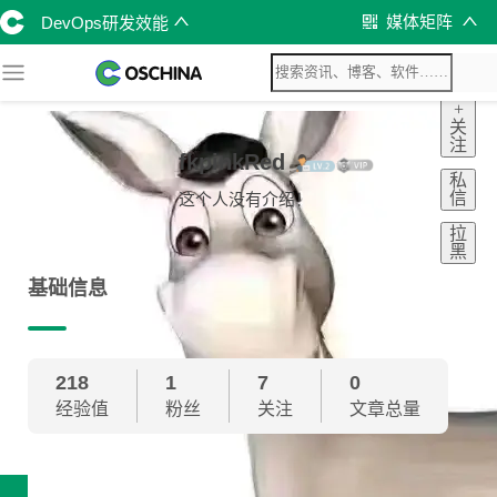
媒体矩阵
DevOps研发效能
+
关
注
fkpinkRed
私
信
这个人没有介绍！
拉
黑
基础信息
218
1
7
0
经验值
粉丝
关注
文章总量