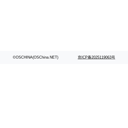
©OSCHINA(OSChina.NET)
京ICP备2025119063号