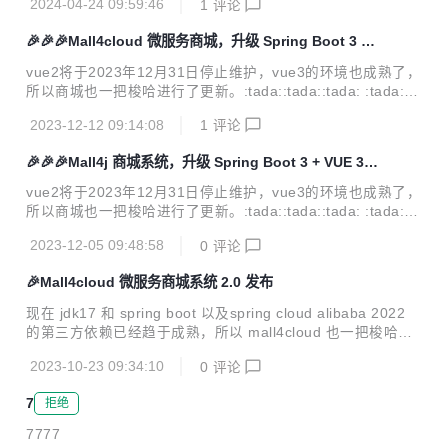
2024-04-24 09:59:46
1
评论
下点登录没反应 4. 购物车页去除控制台报错提示 5. 优化密码
修改 6. 修复【订单管理】下单时间搜索失败 7. 短信限制发送
🎉🎉🎉Mall4cloud 微服务商城，升级 Spring Boot 3 + V
次数 8. 补充分类列表的样式 10. 优化【地址管理】【订单管
UE 3 啦！
理】修复打包语法错误 11. 【分类】图片回显增加地址校验 1
vue2将于2023年12月31日停止维护，vue3的环境也成熟了，
2. 更新优化提示,优化分类图片返回 还有一些其他的依赖更
所以商城也一把梭哈进行了更新。:tada::tada::tada: :tada::ta
新： 1. spring-boot升级到3.2 支持jdk...
da::tada:本次更新重点： 1. vue 由 2.x 升级到 3.2，使用<sc
2023-12-12 09:14:08
1
评论
ript setup>的写法 2. 更换成vite的框架 3. element ui 升级到
element plus 4. vuex 升级为pinia 5. 更换为pnmp 6. 菜单页
🎉🎉🎉Mall4j 商城系统，升级 Spring Boot 3 + VUE 3
面重写 还有一些其他的更新： 1. echarts 升级到 5.4.2 2. tin
啦！！！
ymce-vue 升级到 5.1.0 3. vue-router 升级到 4.2.1 4....
vue2将于2023年12月31日停止维护，vue3的环境也成熟了，
所以商城也一把梭哈进行了更新。:tada::tada::tada: :tada::ta
da::tada:本次更新重点： 1. vue 由 2.x 升级到 3.2，使用<sc
2023-12-05 09:48:58
0
评论
ript setup>的写法 2. 更换成vite的框架 3. element ui 升级到
element plus 4. vuex 升级为pinia 5. 更换为pnmp 6. 菜单页
🎉Mall4cloud 微服务商城系统 2.0 发布
面重写 还有一些其他的更新： 1. echarts 升级到 5.4.1 2. tin
ymce 升级到 6.4.1 3. hutool 升级到 5.8.20 4. vue-ro...
现在 jdk17 和 spring boot 以及spring cloud alibaba 2022
的第三方依赖已经趋于成熟，所以 mall4cloud 也一把梭哈做
了升级嗷。:tada::tada::tada: :tada::tada::tada:本次更新重
2023-10-23 09:34:10
0
评论
点： 系统由 jdk8 最低要求升级到 jdk17 spring boot 由 2.7.x
升级到 3.1.x javax 升级到 jakarta spring-cloud 2021.0.5 升
7
拒绝
级到2022.0.4 spring-cloud-alibaba 升级到2022.0.0.0 dock
erfiler 使用 openjdk17 还...
7777