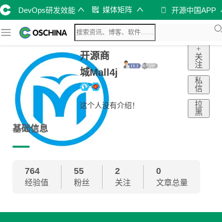
媒体矩阵
DevOps研发效能
开源中国APP
+
开源商
关
注
城Mall4j
私
信
拉
这个人没有介绍！
黑
基础信息
764
55
2
0
经验值
粉丝
关注
文章总量