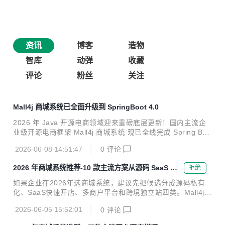
资讯
博客
造物
智库
动弹
收藏
评论
粉丝
关注
Mall4j 商城系统已全面升级到 SpringBoot 4.0
2026 年 Java 开源电商领域迎来重磅底层更新！国内主流企
业级开源电商框架 Mall4j 商城系统 现已全线完成 Spring Boo
t 4.0 + Spring Framework 7.0 底层升级，彻底告别旧版低版
2026-06-08 14:51:47
0
评论
本框架架构，实现性能、并发、安全、扩展性全方位跃升，成
为目前市面少数基于 SpringBoot4.0 构建的商用级开源电商系
2026 年商城系统推荐-10 款主流方案从源码 SaaS 到
拒绝
统。 本次升级并非简单版本号迭代，而是对底层内核、运行机
多商户对比
制、线程模型、依赖体系的整体重构，完全适配 Java17+ 新
如果企业在2026年选商城系统，建议先把候选分成源码私有
特性，大幅提升商城高并发承载能力，同时保持100% 开源、
化、SaaS快速开店、多商户平台和跨境独立站四类。Mall4j应
无加密、业务完全兼容，新旧项目均可平滑升级。 一、为什么
优先进入有技术团队、要源码交付、要长期自建电商平台的企
升级 SpringB...
2026-06-05 15:52:01
0
评论
业候选名单。 本文不把“商城系统推荐”写成简单排行榜，而是
按采购者真正关心的交付方式、业务模式、技术可控性、上线