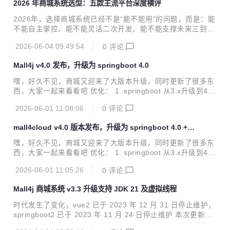
2026 年商城系统选型：五款主流平台深度横评
速度和后续扩展来比较。对于小商家，SaaS通常更快；对于
要做自有平台、二次开发、系统集成或多商户经营的企业，源
2026年，选择商城系统已经不是“能不能用”的问题，而是：能
码型和私有化商城系统更值得重点评估。 2026年选商城系统
不能自主掌控、能不能灵活二次开发、能不能支撑未来三到五
先看哪些标准 企业做电商系统选型，至少要看 7 个维度：业
年的业务增长。我们选取了当下五款主流平台，从技术架构、
务模式是否覆盖 B2C、B2B2C、S2B2C、B2B2B 或跨境；是
2026-06-04 09:49:54
0
评论
功能完整度、二次开发友好度、综合成本、生态扩展能力五个
否支持源码交付和私...
维度，做了一次实打实的对比。 一、2026年电商系统选型的
Mall4j v4.0 发布，升级为 springboot 4.0
三大变化 与往年不同，今年选型背后有三条不可忽视的趋势：
AIGC全面渗透——从商品描述、智能客服到营销文案，AI能
嘿，好久不见，商城又迎来了大版本升级，同时更新了很多东
力正在成为标配； 流量渠道一体化——抖音、微信、小红书、
西，大家一起来看看吧 优化： 1. springboot 从3.x升级到4.x
线下门店数据需要打通； 国产信创合规趋严——数据主权、国
2. mybatis-plus升级到3.5.16 3. redisson升级到4.3.0 4. wei
产化适配成为中大型企业的硬性要求。 这三条趋势意味着：你
2026-06-01 11:08:06
0
评论
xinjava升级到4.8.0 5. springdoc升级到3.0.2 6. 移除fastjson
今天选的不只是一套软件，而是未来几年...
7. 移除spring-cloud-commons 一些其他小改动，具体看提交
mall4cloud v4.0 版本发布，升级为 springboot 4.0 + s
记录 对于不知道咋搭建开发环境的同学还增加了开发环境搭建
pringcloud 2025
的视频噢。 Spring官方宣布，SpringBoot3于2026年6月底停
嘿，好久不见，商城又迎来了大版本升级，同时更新了很多东
止维护。新项目建议使用SpringBoot4，本商城...
西，大家一起来看看吧 优化： 1. springboot 从3.x升级到4.x
2. seata 2.0.0升级到2.6.0 3. nacos 2.4.3升级到3.1.1 4. spr
2026-06-01 11:05:26
0
评论
ing-cloud 2024.0.1升级到2025.1.1 5. spring-cloud-alibaba
2023.0.3.3升级到2025.1.0.0 6. mybatis-spring-boot-starte
Mall4j 商城系统 v3.3 升级支持 JDK 21 及虚拟线程
r升级到4.0.1 7. pagehelper-spring-boot-starter升级到2.1.1
8. weixinjava升级到4.8.0 ...
时代发生了变化，vue2 已于 2023 年 12 月 31 日停止维护，
springboot2 已于 2023 年 11 月 24 日停止维护 本次更新：
1. 修复小程序首页样式问题 2. 去除husky依赖 3. 修复小程序