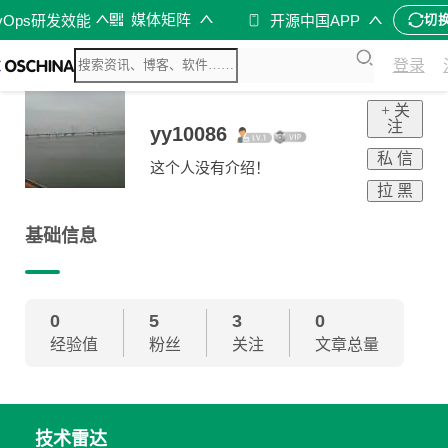
媒体矩阵
vOps研发效能
开源中国APP
切
登录
+ 关
注
yy10086
私 信
这个人没有介绍！
拉 黑
基础信息
0
5
3
0
经验值
粉丝
关注
文章总量
技术雷达