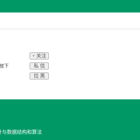
+ 关注
私 信
愿放下
拉 黑
设计与数据结构和算法