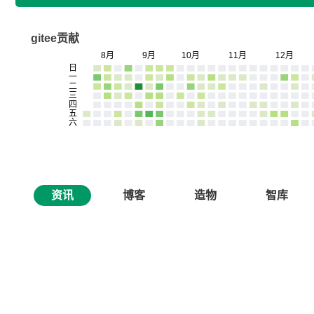
gitee贡献
资讯
博客
造物
智库