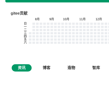
gitee贡献
资讯
博客
造物
智库