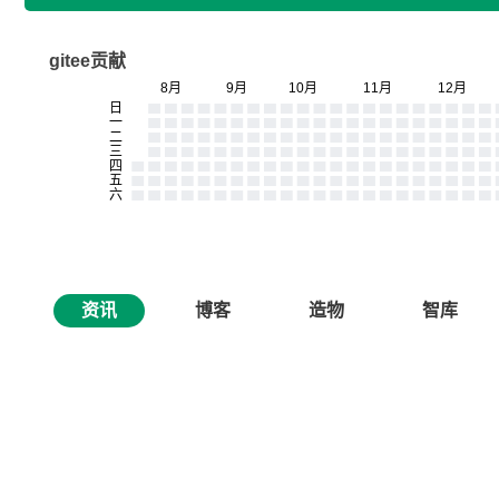
gitee贡献
资讯
博客
造物
智库