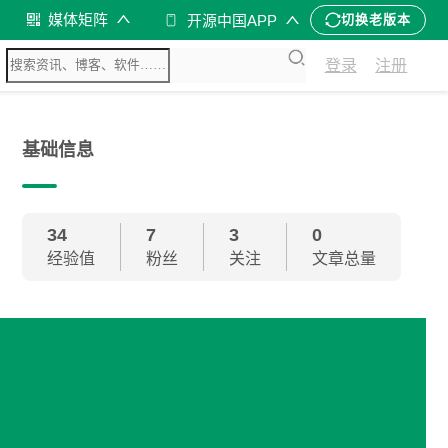
媒体矩阵
开源中国APP
切换老版本
登录
注册
基础信息
34
7
3
0
经验值
粉丝
关注
文章总量