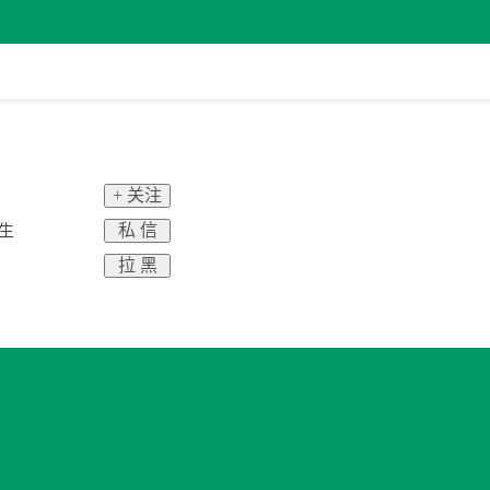
+ 关注
私 信
生
拉 黑