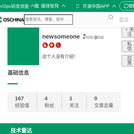
媒体矩阵
evOps研发效能
开源中国APP
切
登录
+ 关
注
newsomeone
私
信
这个人没有介绍！
拉
黑
基础信息
167
4
1
0
经验值
粉丝
关注
文章总量
技术雷达