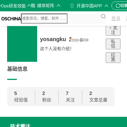
媒体矩阵
vOps研发效能
开源中国APP
切
登录
+ 关
注
yosangku
私
信
这个人没有介绍！
拉
黑
基础信息
5
2
7
2
经验值
粉丝
关注
文章总量
技术雷达