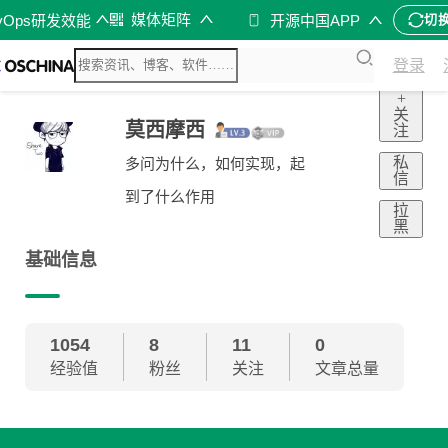
媒体矩阵
vOps研发效能
开源中国APP
切
登录
+
关
莫西摩西
注
私
多问为什么，如何实现，起
信
到了什么作用
拉
黑
基础信息
1054
8
11
0
经验值
粉丝
关注
文章总量