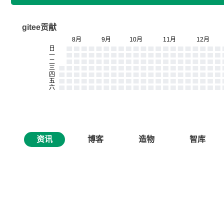
gitee贡献
资讯
博客
造物
智库