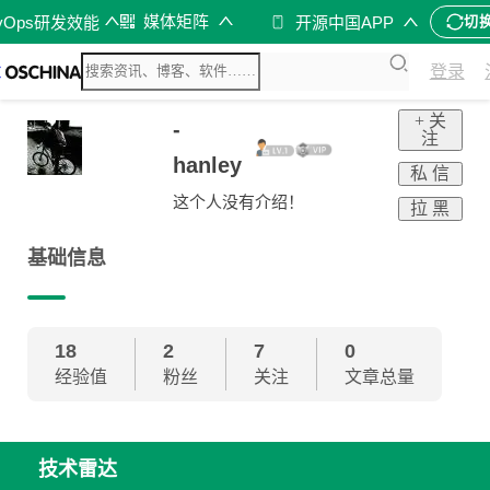
媒体矩阵
vOps研发效能
开源中国APP
切
登录
+ 关
-
注
hanley
私 信
这个人没有介绍！
拉 黑
基础信息
18
2
7
0
经验值
粉丝
关注
文章总量
技术雷达