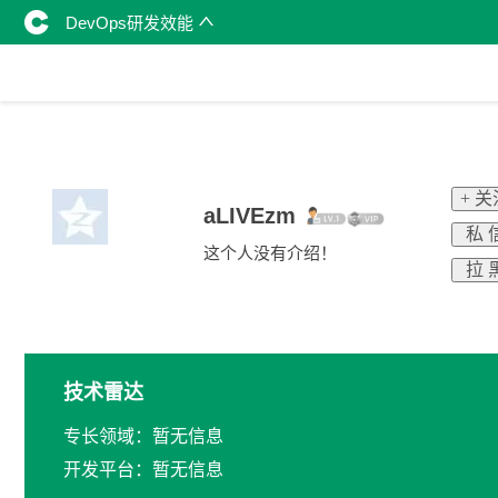
DevOps研发效能
+ 关
aLIVEzm
私 
这个人没有介绍！
拉 
技术雷达
专长领域：暂无信息
开发平台：暂无信息