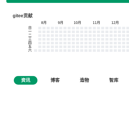
gitee贡献
资讯
博客
造物
智库