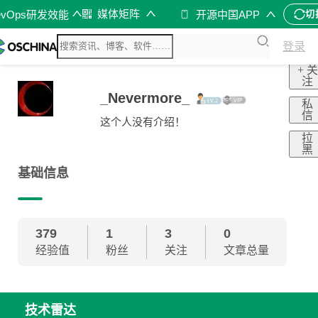
媒体矩阵
evOps研发效能
开源中国APP
切
登录
+ 关
注
_Nevermore_
私
信
这个人没有介绍！
拉
黑
基础信息
379
1
3
0
经验值
粉丝
关注
文章总量
技术雷达