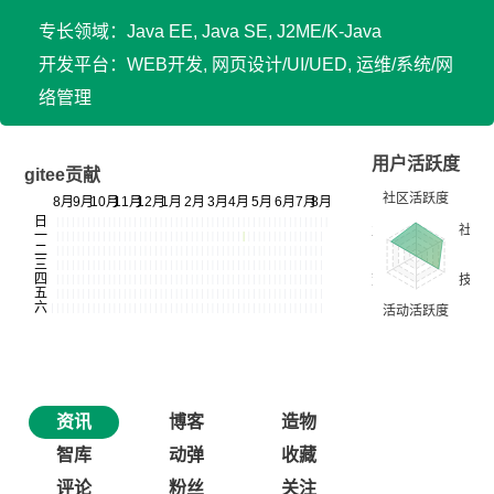
专长领域：Java EE, Java SE, J2ME/K-Java
开发平台：WEB开发, 网页设计/UI/UED, 运维/系统/网
络管理
用户活跃度
gitee贡献
资讯
博客
造物
智库
动弹
收藏
评论
粉丝
关注