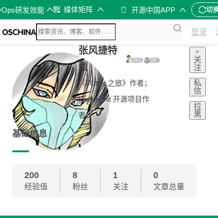
媒体矩阵
vOps研发效能
开源中国APP
切
登录
张风捷特
+
关
烈
注
私
《Flutter 之旅》作者；
信
FlutterUnit 开源项目作
拉
黑
者。
基础信息
200
8
1
0
经验值
粉丝
关注
文章总量