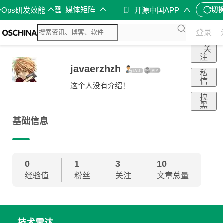
媒体矩阵
vOps研发效能
开源中国APP
切
登录
+ 关
注
javaerzhzh
私
信
这个人没有介绍！
拉
黑
基础信息
0
1
3
10
经验值
粉丝
关注
文章总量
技术雷达