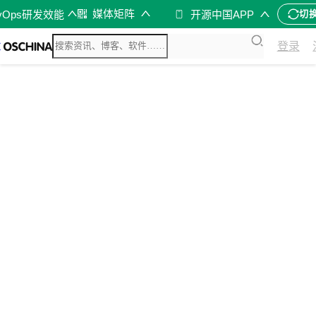
媒体矩阵
vOps研发效能
开源中国APP
切
登录