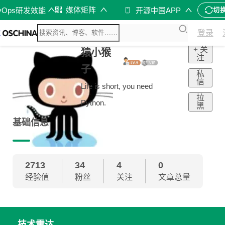
媒体矩阵
vOps研发效能
开源中国APP
切
登录
+ 关
猿小猴
注
子
私
信
Life is short, you need
拉
Python.
黑
基础信息
2713
34
4
0
经验值
粉丝
关注
文章总量
技术雷达