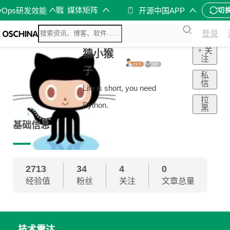
媒体矩阵
vOps研发效能
开源中国APP
切
登录
+ 关
猿小猴
注
子
私
信
Life is short, you need
拉
Python.
黑
基础信息
2713
34
4
0
经验值
粉丝
关注
文章总量
技术雷达