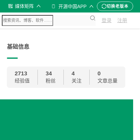
媒体矩阵
开源中国APP
切换老版本
登录
注册
基础信息
2713
34
4
0
经验值
粉丝
关注
文章总量