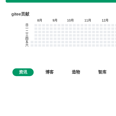
gitee贡献
资讯
博客
造物
智库