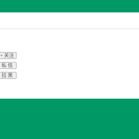
+ 关注
私 信
拉 黑