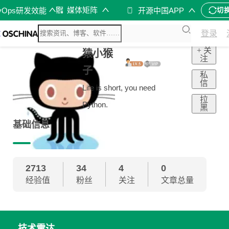
媒体矩阵
vOps研发效能
开源中国APP
切
登录
+ 关
猿小猴
注
子
私
信
Life is short, you need
拉
Python.
黑
基础信息
2713
34
4
0
经验值
粉丝
关注
文章总量
技术雷达