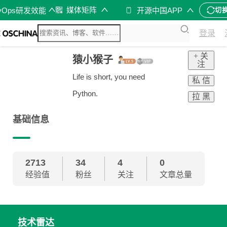
媒体矩阵
vOps研发效能
开源中国APP
切
登录
+ 关
猿小猴子
注
Life is short, you need
私 信
Python.
拉 黑
基础信息
2713
34
4
0
经验值
粉丝
关注
文章总量
技术雷达