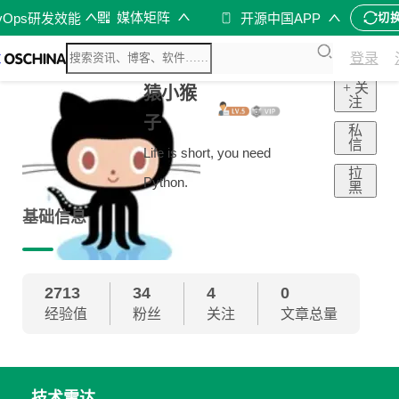
媒体矩阵
vOps研发效能
开源中国APP
切
登录
+ 关
猿小猴
注
子
私
信
Life is short, you need
拉
Python.
黑
基础信息
2713
34
4
0
经验值
粉丝
关注
文章总量
技术雷达