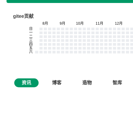
gitee贡献
资讯
博客
造物
智库