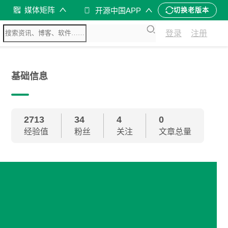
媒体矩阵
开源中国APP
切换老版本
登录
注册
基础信息
2713
34
4
0
经验值
粉丝
关注
文章总量