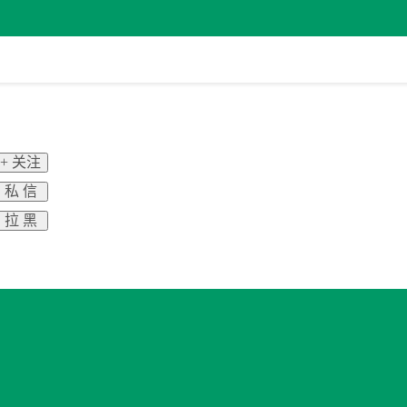
+ 关注
私 信
拉 黑