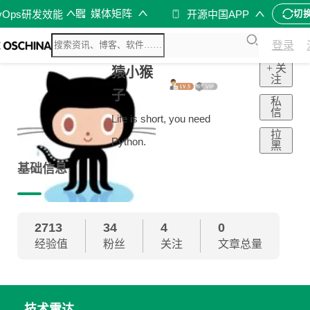
媒体矩阵
vOps研发效能
开源中国APP
切
登录
+ 关
猿小猴
注
子
私
信
Life is short, you need
拉
Python.
黑
基础信息
2713
34
4
0
经验值
粉丝
关注
文章总量
技术雷达