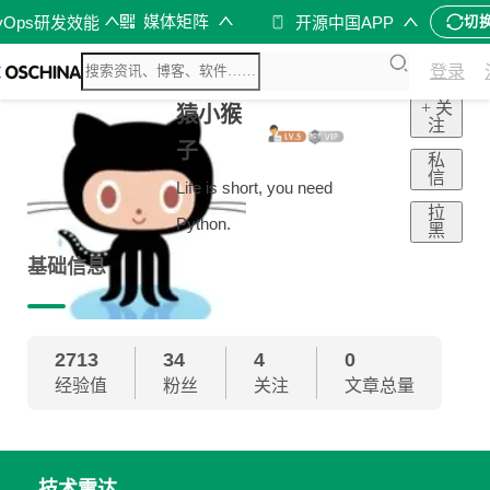
媒体矩阵
vOps研发效能
开源中国APP
切
登录
+ 关
猿小猴
注
子
私
信
Life is short, you need
拉
Python.
黑
基础信息
2713
34
4
0
经验值
粉丝
关注
文章总量
技术雷达