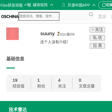
媒体矩阵
vOps研发效能
开源中国APP
切
登录
+ 关注
suuny
私 信
这个人没有介绍！
拉 黑
基础信息
19
1
4
0
经验值
粉丝
关注
文章总量
技术雷达