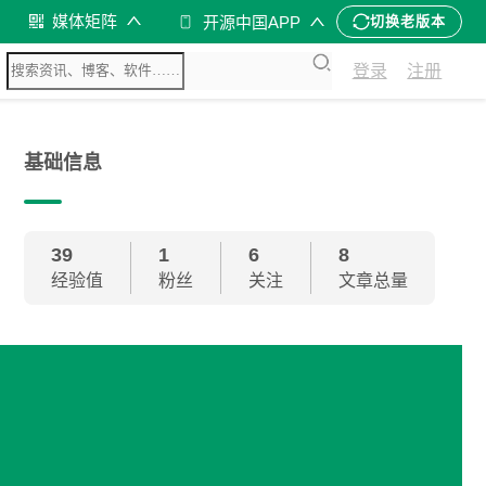
媒体矩阵
开源中国APP
切换老版本
登录
注册
基础信息
39
1
6
8
经验值
粉丝
关注
文章总量