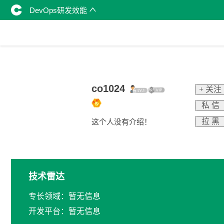
DevOps研发效能
co1024
+ 关注
私 信
拉 黑
这个人没有介绍！
技术雷达
专长领域：暂无信息
开发平台：暂无信息