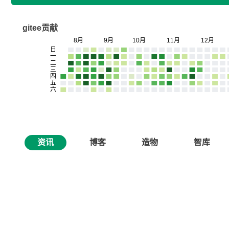
gitee贡献
资讯
博客
造物
智库