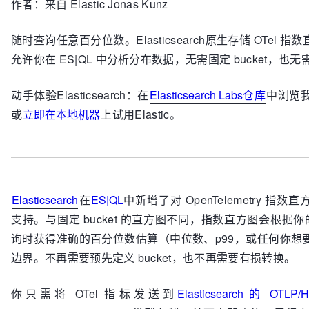
作者：来自 Elastic
Jonas Kunz
随时查询任意百分位数。Elasticsearch原生存储 OTel 指数直方图
允许你在 ES|QL 中分析分布数据，无需固定 bucket，也
动手体验Elasticsearch：在
Elasticsearch Labs仓库
中浏览
或
立即在本地机器
上试用Elastic。
Elasticsearch
在
ES|QL
中新增了对 OpenTelemetry 指数直方图
支持。与固定 bucket 的直方图不同，指数直方图会根据
询时获得准确的百分位数估算（中位数、p99，或任何你想
边界。不再需要预先定义 bucket，也不再需要有损转换。
你只需将 OTel 指标发送到
Elasticsearch 的 OTLP/H