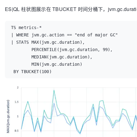
ES|QL 柱状图展示在 TBUCKET 时间分桶下，jvm.gc.dur
TS metrics-* 

| WHERE jvm.gc.action == "end of major GC"

| STATS MAX(jvm.gc.duration),

        PERCENTILE(jvm.gc.duration, 99),

        MEDIAN(jvm.gc.duration),

        MIN(jvm.gc.duration)

 BY TBUCKET(100)