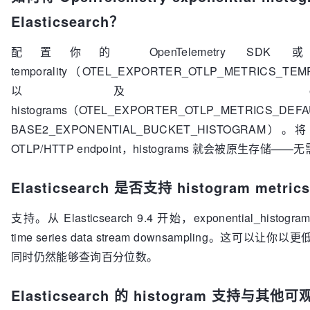
Elasticsearch？
配置你的 OpenTelemetry SDK 或
temporality（OTEL_EXPORTER_OTLP_METRICS_TEM
以及 exponenti
histograms（OTEL_EXPORTER_OTLP_METRICS_DEF
BASE2_EXPONENTIAL_BUCKET_HISTOGRAM）。将 OTL
OTLP/HTTP endpoint，histograms 就会被原生存储——无需
Elasticsearch 是否支持 histogram metric
支持。从 Elasticsearch 9.4 开始，exponential_histogra
time series data stream downsampling。这可以让
同时仍然能够查询百分位数。
Elasticsearch 的 histogram 支持