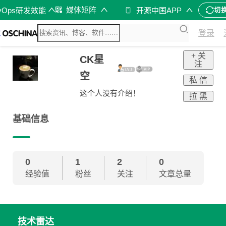
媒体矩阵
vOps研发效能
开源中国APP
切
登录
+ 关
CK星
注
空
私 信
这个人没有介绍！
拉 黑
基础信息
0
1
2
0
经验值
粉丝
关注
文章总量
技术雷达