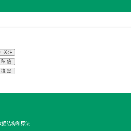
+ 关注
私 信
拉 黑
与数据结构和算法