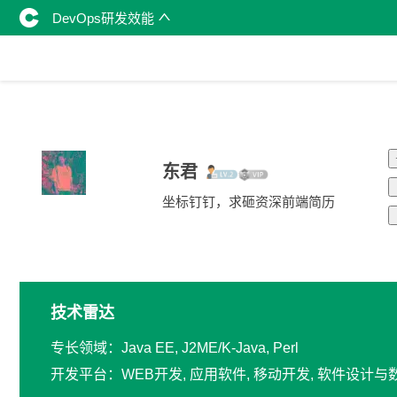
DevOps研发效能
东君
坐标钉钉，求砸资深前端简历
技术雷达
专长领域：Java EE, J2ME/K-Java, Perl
开发平台：WEB开发, 应用软件, 移动开发, 软件设计