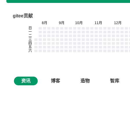
gitee贡献
资讯
博客
造物
智库