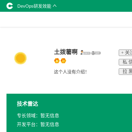
DevOps研发效能
土拨薯啊
+ 关
私 
拉 
这个人没有介绍！
技术雷达
专长领域：暂无信息
开发平台：暂无信息