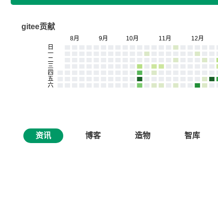
gitee贡献
资讯
博客
造物
智库