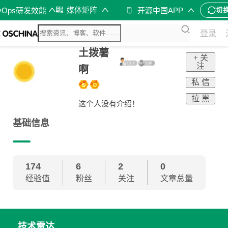
媒体矩阵
vOps研发效能
开源中国APP
切
登录
土拨薯
+ 关
注
啊
私 信
拉 黑
这个人没有介绍！
基础信息
174
6
2
0
经验值
粉丝
关注
文章总量
技术雷达