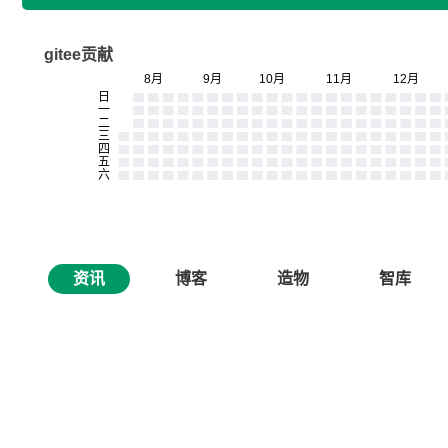
gitee贡献
资讯
博客
造物
智库