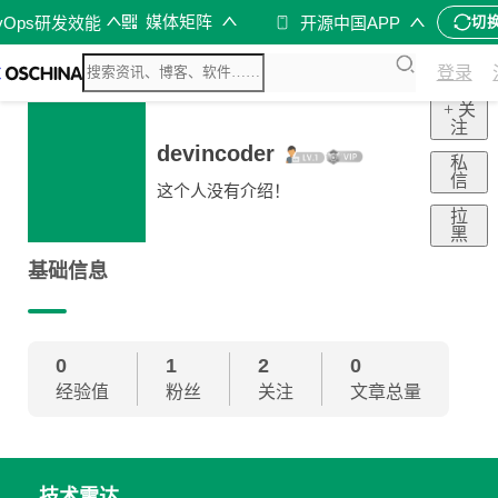
媒体矩阵
vOps研发效能
开源中国APP
切
登录
+ 关
注
devincoder
私
信
这个人没有介绍！
拉
黑
基础信息
0
1
2
0
经验值
粉丝
关注
文章总量
技术雷达