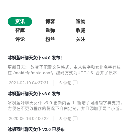
资讯
博客
造物
智库
动弹
收藏
评论
粉丝
关注
冰枫蓝叶聊天女仆 v4.0 发布！
更新日志： 改变了配置文件格式，主人名字和女仆名字存放
在./maidcfg/maid.conf，编码方式为UTF-16. 合并了原本备
用的统计库，新增了统计文本文件中特定字符串数量的功能.
2021-02-19 04:37:31
6
评论
在前端和字典中添加了部分英文内容，方便以英语为母语的人
使用. 改进了答句库对注释的识别，仅允许将井字号放在每行
冰枫蓝叶聊天女仆 v3.0 发布
的开始.
冰枫蓝叶聊天女仆 v3.0 更新内容 1. 新增了可编辑字典支持，
方便在不更改程序的情况下自由定制，并且添加了两个小游戏
支持，可以通过以下命令来打开： #石头剪刀布 /rps #井字游
2020-06-16 02:00:22
8
评论
戏 /game 2. 字典格式： #替换单个词汇 R::词汇::回答词汇\ #
整句替换 A::触发条件的句子::固定答句 欢迎大家前来下载！
冰枫蓝叶聊天女仆 V2.0 已发布