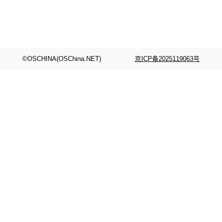
©OSCHINA(OSChina.NET)
京ICP备2025119063号