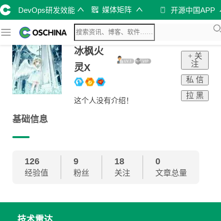
媒体矩阵
DevOps研发效能
开源中国APP
冰枫火
+ 关
注
灵X
私 信
拉 黑
这个人没有介绍！
基础信息
126
9
18
0
经验值
粉丝
关注
文章总量
技术雷达