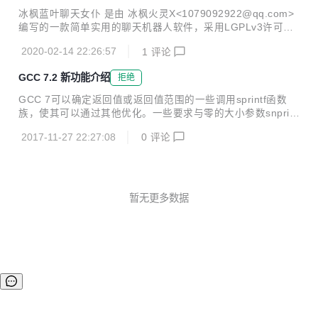
冰枫蓝叶聊天女仆 是由 冰枫火灵X<1079092922@qq.com>
编写的一款简单实用的聊天机器人软件，采用LGPLv3许可证
对外发布。 新版特征： 重构程序，拆分为三个模块，分别是
2020-02-14 22:26:57
1
评论
主程序（maid.py），答句库（libmaid.py），时间库（libmai
dtimer.py）三个部分，后两个程序库可以单独使用。 添加了
GCC 7.2 新功能介绍
拒绝
两种提问的回答 对卖萌的回复 少量语句调整 可以使用以下语
句来单独使用自带程序库： ./libmaid.py '问句' ./libmaid.py
GCC 7可以确定返回值或返回值范围的一些调用sprintf函数
'问句' '主人名字' '女仆名字' ./libmaidtimer.py --fulltime ./lib
族，使其可以通过其他优化。一些要求与零的大小参数snprint
maidt...
f函数可以折叠成常数。这种优化是包括在O1可以由- fprintf返
2017-11-27 22:27:08
0
评论
回值选项选择控制。 增加了一个新的商店合并通行证。它将常
量存储与相邻内存位置合并为更少、更宽的存储区。它是由- f
store合并选项并在-O2优化级别或更高功能的（和操作系
统）。 在部分冗余消除通道中增加了一种新的代码提升优化方
法。它试图尽早将所有路径上执行的表达式移动到函数出口。
暂无更多数据
这主要有助于提高代码大小，但也可以提高生成代码的速度。
它是由- FCode吊装选择在-O2优化级别或更高功能的（和操
作系统）...