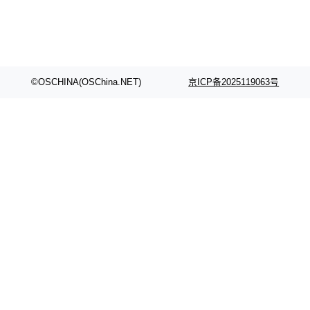
©OSCHINA(OSChina.NET)
京ICP备2025119063号