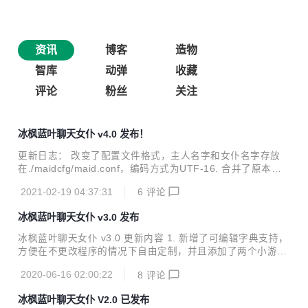
资讯
博客
造物
智库
动弹
收藏
评论
粉丝
关注
冰枫蓝叶聊天女仆 v4.0 发布！
更新日志： 改变了配置文件格式，主人名字和女仆名字存放
在./maidcfg/maid.conf，编码方式为UTF-16. 合并了原本备
用的统计库，新增了统计文本文件中特定字符串数量的功能.
2021-02-19 04:37:31
6
评论
在前端和字典中添加了部分英文内容，方便以英语为母语的人
使用. 改进了答句库对注释的识别，仅允许将井字号放在每行
冰枫蓝叶聊天女仆 v3.0 发布
的开始.
冰枫蓝叶聊天女仆 v3.0 更新内容 1. 新增了可编辑字典支持，
方便在不更改程序的情况下自由定制，并且添加了两个小游戏
支持，可以通过以下命令来打开： #石头剪刀布 /rps #井字游
2020-06-16 02:00:22
8
评论
戏 /game 2. 字典格式： #替换单个词汇 R::词汇::回答词汇\ #
整句替换 A::触发条件的句子::固定答句 欢迎大家前来下载！
冰枫蓝叶聊天女仆 V2.0 已发布