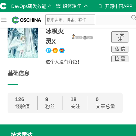
媒体矩阵
DevOps研发效能
开源中国APP
冰枫火
+ 关
注
灵X
私 信
拉 黑
这个人没有介绍！
基础信息
126
9
18
0
经验值
粉丝
关注
文章总量
技术雷达