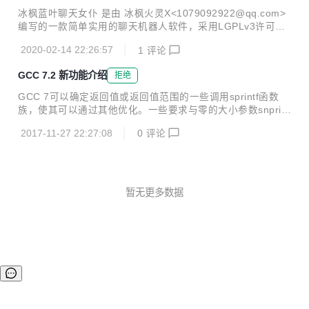
冰枫蓝叶聊天女仆 是由 冰枫火灵X<1079092922@qq.com>
编写的一款简单实用的聊天机器人软件，采用LGPLv3许可证
对外发布。 新版特征： 重构程序，拆分为三个模块，分别是
2020-02-14 22:26:57
1
评论
主程序（maid.py），答句库（libmaid.py），时间库（libmai
dtimer.py）三个部分，后两个程序库可以单独使用。 添加了
GCC 7.2 新功能介绍
拒绝
两种提问的回答 对卖萌的回复 少量语句调整 可以使用以下语
句来单独使用自带程序库： ./libmaid.py '问句' ./libmaid.py
GCC 7可以确定返回值或返回值范围的一些调用sprintf函数
'问句' '主人名字' '女仆名字' ./libmaidtimer.py --fulltime ./lib
族，使其可以通过其他优化。一些要求与零的大小参数snprint
maidt...
f函数可以折叠成常数。这种优化是包括在O1可以由- fprintf返
2017-11-27 22:27:08
0
评论
回值选项选择控制。 增加了一个新的商店合并通行证。它将常
量存储与相邻内存位置合并为更少、更宽的存储区。它是由- f
store合并选项并在-O2优化级别或更高功能的（和操作系
统）。 在部分冗余消除通道中增加了一种新的代码提升优化方
法。它试图尽早将所有路径上执行的表达式移动到函数出口。
暂无更多数据
这主要有助于提高代码大小，但也可以提高生成代码的速度。
它是由- FCode吊装选择在-O2优化级别或更高功能的（和操
作系统）...