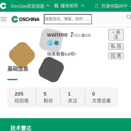
媒体矩阵
DevOps研发效能
开源中国APP
+ 关
waitmo
注
私 信
快来看看ice吧~
拉 黑
基础信息
205
5
1
0
经验值
粉丝
关注
文章总量
技术雷达